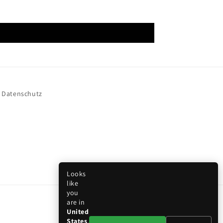
Datenschutz
Looks
like
you
are in
United
States
.