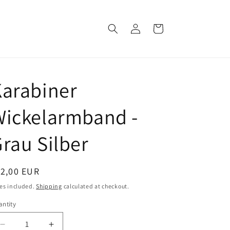
Log
Cart
in
arabiner
Wickelarmband -
rau Silber
egular
12,00 EUR
ice
es included.
Shipping
calculated at checkout.
ntity
Decrease
Increase