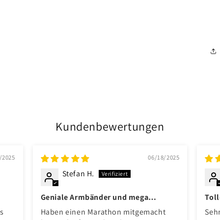
Kundenbewertungen
/2025
06/18/2025
Stefan H.
Geniale Armbänder und mega
Tol
Qualität
us
Haben einen Marathon mitgemacht
Seh