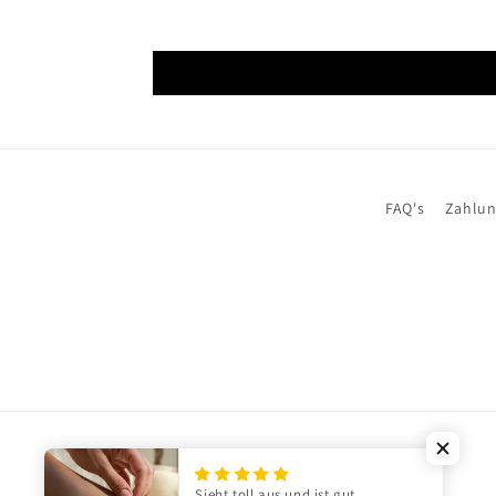
FAQ's
Zahlun
Country/region
Language
Sieht toll aus und ist gut