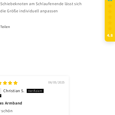
Schiebeknoten am Schlaufenende lässt sich
die Größe individuell anpassen
Teilen
4.8
06/05/2025
Christian S.
Frank R.
les Armband
Gutes Produkt
r schön
Optisch schön, gute