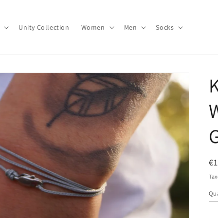
Unity Collection
Women
Men
Socks
K
G
R
€
pr
Tax
Qua