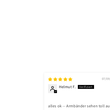
07/09
Helmut F.
alles ok -- Armbänder sehen toll a