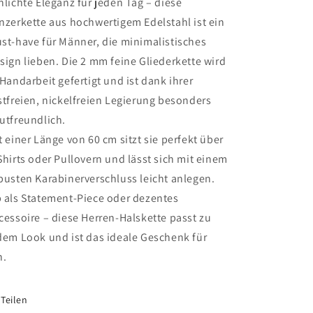
hlichte Eleganz für jeden Tag – diese
nzerkette aus hochwertigem Edelstahl ist ein
st-have für Männer, die minimalistisches
sign lieben. Die 2 mm feine Gliederkette wird
 Handarbeit gefertigt und ist dank ihrer
stfreien, nickelfreien Legierung besonders
utfreundlich.
t einer Länge von 60 cm sitzt sie perfekt über
Shirts oder Pullovern und lässt sich mit einem
busten Karabinerverschluss leicht anlegen.
 als Statement-Piece oder dezentes
cessoire – diese Herren-Halskette passt zu
dem Look und ist das ideale Geschenk für
n.
Teilen