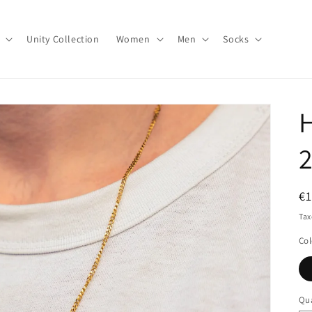
Unity Collection
Women
Men
Socks
H
R
€1
pr
Tax
Col
Qua