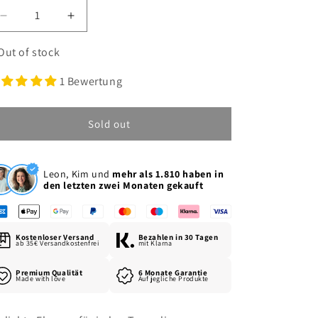
Decrease
Increase
quantity
quantity
for
for
Out of stock
Herren
Herren
Halskette
1 Bewertung
Halskette
2mm
2mm
Sold out
Leon, Kim und
mehr als 1.810 haben in
den letzten zwei Monaten gekauft
Kostenloser Versand
Bezahlen in 30 Tagen
ab 35€ Versandkostenfrei
mit Klarna
Premium Qualität
6 Monate Garantie
Made with love
Auf jegliche Produkte