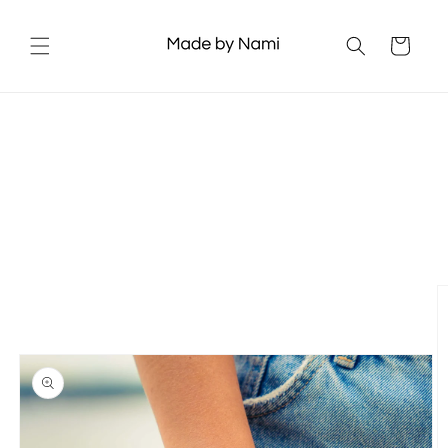
Skip to
content
Cart
Skip to
product
information