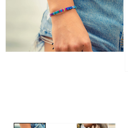
Open
media
1
in
modal
O
m
2
in
m