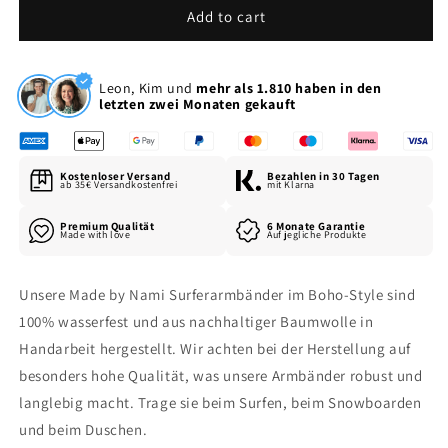
Flat
Flat
Add to cart
-
-
Türkis
Türkis
Leon, Kim und
mehr als 1.810 haben in den
letzten zwei Monaten gekauft
Kostenloser Versand
Bezahlen in 30 Tagen
ab 35€ Versandkostenfrei
mit Klarna
Premium Qualität
6 Monate Garantie
Made with love
Auf jegliche Produkte
Unsere Made by Nami Surferarmbänder im Boho-Style sind
100% wasserfest und aus nachhaltiger Baumwolle in
Handarbeit hergestellt. Wir achten bei der Herstellung auf
besonders hohe Qualität, was unsere Armbänder robust und
langlebig macht. Trage sie beim Surfen, beim Snowboarden
und beim Duschen.